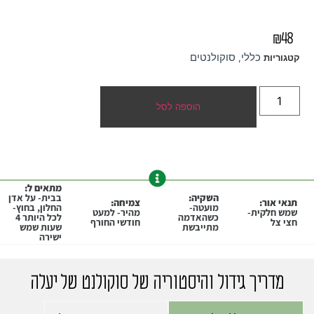
₪
48
כללי
סוקולנטים
קטגוריות
,
הוספה לסל
מתאים ל:
השקיה:
בבית- על אדן
תנאי אור:
צמיחה:
מועטה-
החלון, בחוץ-
שמש חלקית-
מהיר- למעט
כשהאדמה
לכל היותר 4
חצי צל
חודשי החורף
מתייבשת
שעות שמש
ישירה
מדריך גידול והיסטוריה של סוקולנט של יעלה