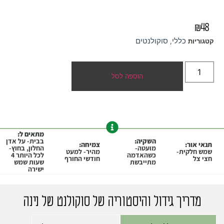
₪
48
כללי
סוקולנטים
קטגוריות
,
הוספה לסל
מתאים ל:
השקיה:
בבית- על אדן
תנאי אור:
צמיחה:
מועטה-
החלון, בחוץ-
שמש חלקית-
מהיר- למעט
כשהאדמה
לכל היותר 4
חצי צל
חודשי החורף
מתייבשת
שעות שמש
ישירה
מדריך גידול והיסטוריה של סוקולנט של נינה