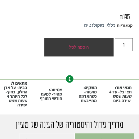
₪
145
כללי
סוקולנטים
קטגוריות
,
הוספה לסל
מתאים ל:
תנאי אור:
השקיה:
בבית- על אדן
צמיחה:
חצי צל- עד 4
מועטה-
החלון, בחוץ-
מהיר- למעט
שעות שמש
כשהאדמה
לכל היותר 4
חודשי החורף
ישירה ביום
מתייבשת
שעות שמש
ישירה
מדריך גידול והיסטוריה של הגינה של מעיין