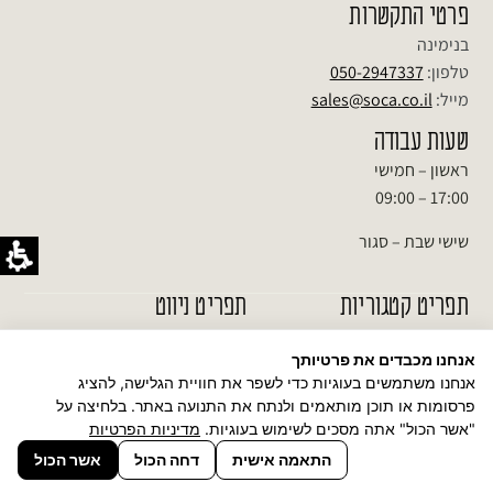
פרטי התקשרות
בנימינה
טלפון:
050-2947337
מייל:
sales@soca.co.il
שעות עבודה
ראשון – חמישי
17:00 – 09:00
שישי שבת – סגור
תפריט קטגוריות
תפריט ניווט
מדיניות משלוחים
סוקולנטים
אנחנו מכבדים את פרטיותך
שאלות ותשובות
קקטוסים
אנחנו משתמשים בעוגיות כדי לשפר את חוויית הגלישה, להציג
אודות
פרסומות או תוכן מותאמים ולנתח את התנועה באתר. בלחיצה על
בונסאי
"אשר הכול" אתה מסכים לשימוש בעוגיות.
מדיניות הפרטיות
אזורי משלוח
צמחי בית
התאמה אישית
דחה הכול
אשר הכול
הצהרת נגישות
מארזי מתנות