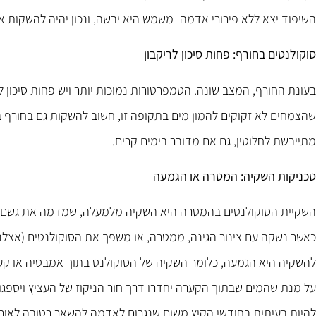
השיפוד יצא ללא פירורי אדמה- משמש היא יבשה, ונכון יהיה להשקות א
סוקולנטים בחורף: פחות סיכון לריקבון
בעונת החורף, המצב שונה. הטמפרטורות נמוכות יותר ויש פחות סיכון לה
שהצמחים לא זקוקים להמון מים בתקופה זו, חשוב להשקות גם בחורף 
מתייבשת לחלוטין, גם אם מדובר בימים קרים.
טכניקות השקיה: המטרה או הגמעה
השקיית הסוקולנטים בהמטרה היא השקיה מלמעלה, שמדמה את גשם הטב
כאשר נשקה עם צינור הגינה, ממטרה, או משפך את הסוקולנטים (אצלנו
להשקיה היא הגמעה, כלומר השקיה של הסוקולנט בתוך אמבטיה או ק
על מנת שהמים שבתוך הקערה יחדרו דרך חור הניקוז של העציץ ויספגו 
להיות בעיתית בחודשי הקיץ משום שנגרום לאדמה להשאר רטובה לאורך ה