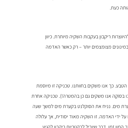
ותה כעת.
יווצרות ריקבון בעקבות השקיה מיותרת. כיוון
במינונים מצומצמים יותר – רק כאשר האדמה
ע. כך אנו משקים בחוותנו. טכניקה זו מיוסמת
 בסוֹקָה אנו משקים גם כן בהמטרה!). טכניקה אחרת
ערת מים. נניח את הסוקלנט בקערת מים למשך שעה
על ידי האדמה. זו השקיה מאוד יסודית, אך עלולה
מון זמן, דבר שיוביל לבקטריות ריקבון להגיע