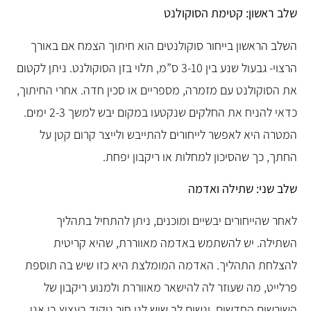
שלב ראשון: קטימת הסוקולנט
השלב הראשון בייחור סוקולנטים הוא חיתוך הצמח אם באורך
הרצוי- גבעול שנע בין 3-10 ס”מ, תלוי בזן הסוקולנט. ניתן לקטום
את הסוקולנט עם מזמרה, מספריים או סכין חדה. אחרי החיתוך,
כדאי להניח את החלקים שנקטעו במקום יבש למשך 2-3 ימים.
המטרה היא לאפשר לייחורים להתייבש ולייצר קרום קטן על
החתך, כך שהסיכון למחלות או ריקבון יפחת.
שלב שני: שתילה ואדמה
לאחר שהייחורים יבשיים ומוכנים, ניתן להתחיל בתהליך
השתילה. יש להשתמש באדמה מאווררת, שהיא קריטית
להצלחת התהליך. האדמה המומלצת היא כזו שיש בה תוספת
פרלייט, מה שעוזר לה להישאר מאווררת ולמנוע ריקבון של
השורשים החדשים, ונשים לב שיש לנו חור ניקוד בעציץ בו אנו